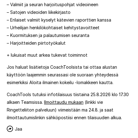
– Valmiit ja seuran harjoituspohjat videoineen
– Satojen videoiden liikekirjasto
– Erilaiset valmiit kyselyt kätevien raporttien kanssa
– Urheilijan henkilökohtaiset kehitystavoitteet
– Kuormituksen ja palautumisen seuranta
– Harjoitteiden piirtotyökalut
+ lukuisat muut arkea tukevat toiminnot
Jos haluat lisätietoja CoachToolsista tai ottaa alustan
käyttöön laajemmin seurassasi ole suoraan yhteydessä
esimerkiksi Aloita ilmainen kokeilu -lomakkeen kautta.
CoachTools tutuksi infotilaisuus tiistaina 25.8.2026 klo 17.30
alkaen Teamsissa.
Ilmoittaudu mukaan
(linkki vie
Ringetteliiton palveluun) viimeistään ma 24.8. ja saat
ilmoittautumislinkin sähköpostiisi ennen tilaisuuden alkua.