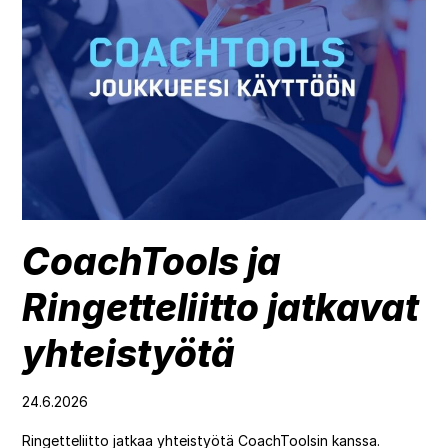
Aloita ilmainen kokeilu
EN
SV
FI
DE
ES
CoachTools ja
Ringetteliitto jatkavat
yhteistyötä
24.6.2026
Ringetteliitto jatkaa yhteistyötä CoachToolsin kanssa.