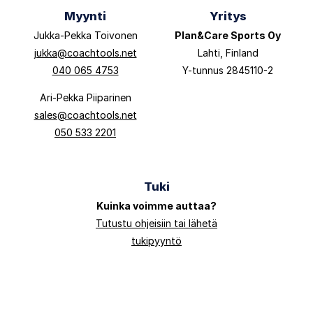
Myynti
Yritys
Jukka-Pekka Toivonen
Plan&Care Sports Oy
jukka@coachtools.net
Lahti, Finland
040 065 4753
Y-tunnus 2845110-2
Ari-Pekka Piiparinen
sales@coachtools.net
050 533 2201
Tuki
Kuinka voimme auttaa?
Tutustu ohjeisiin tai lähetä
tukipyyntö