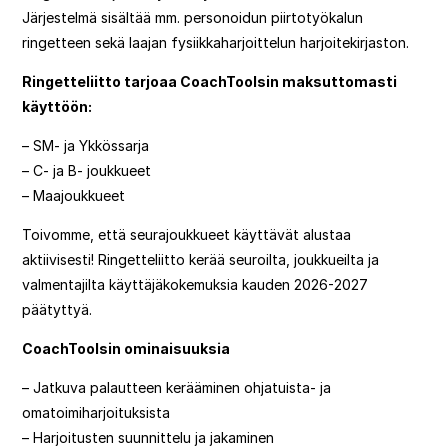
Järjestelmä sisältää mm. personoidun piirtotyökalun
ringetteen sekä laajan fysiikkaharjoittelun harjoitekirjaston.
Ringetteliitto tarjoaa CoachToolsin maksuttomasti
käyttöön:
– SM- ja Ykkössarja
– C- ja B- joukkueet
– Maajoukkueet
Toivomme, että seurajoukkueet käyttävät alustaa
aktiivisesti! Ringetteliitto kerää seuroilta, joukkueilta ja
valmentajilta käyttäjäkokemuksia kauden 2026-2027
päätyttyä.
CoachToolsin ominaisuuksia
– Jatkuva palautteen kerääminen ohjatuista- ja
omatoimiharjoituksista
– Harjoitusten suunnittelu ja jakaminen