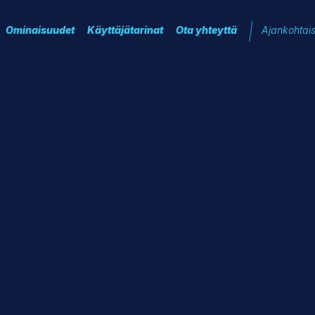
Ominaisuudet
Käyttäjätarinat
Ota yhteyttä
Ajankohtai