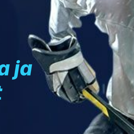
a ja
t