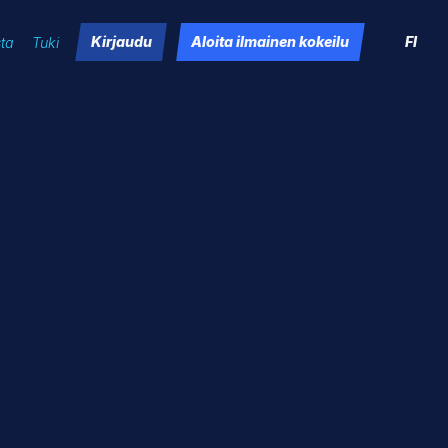
Kirjaudu
Aloita ilmainen kokeilu
FI
sta
Tuki