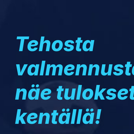
Tehosta
valmennust
näe tulokse
kentällä!