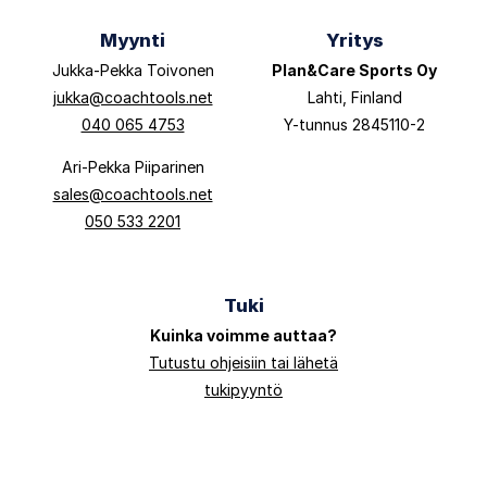
Myynti
Yritys
Jukka-Pekka Toivonen
Plan&Care Sports Oy
jukka@coachtools.net
Lahti, Finland
040 065 4753
Y-tunnus 2845110-2
Ari-Pekka Piiparinen
sales@coachtools.net
050 533 2201
Tuki
Kuinka voimme auttaa?
Tutustu ohjeisiin tai lähetä
tukipyyntö