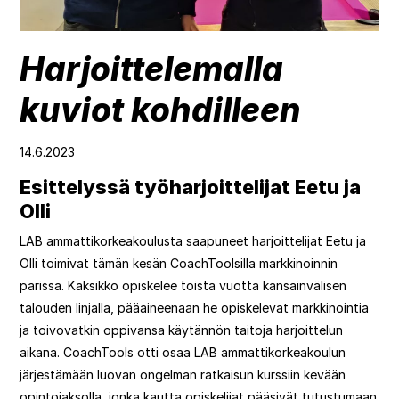
Aloita ilmainen kokeilu
Harjoittelemalla
EN
SV
FI
DE
ES
kuviot kohdilleen
14.6.2023
Esittelyssä työharjoittelijat Eetu ja
Olli
LAB ammattikorkeakoulusta saapuneet harjoittelijat Eetu ja
Olli toimivat tämän kesän CoachToolsilla markkinoinnin
parissa. Kaksikko opiskelee toista vuotta kansainvälisen
talouden linjalla, pääaineenaan he opiskelevat markkinointia
ja toivovatkin oppivansa käytännön taitoja harjoittelun
aikana. CoachTools otti osaa LAB ammattikorkeakoulun
järjestämään luovan ongelman ratkaisun kurssiin kevään
opintojaksolla, jonka kautta opiskelijat pääsivät tutustumaan