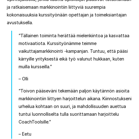
ja ratkaisemaan markkinointiin liittyviä suurempia
kokonaisuuksia kurssityönään opettajan ja toimeksiantajan
avustuksella.
”Tällainen toiminta herättää mielenkiintoa ja kasvattaa
motivaatiota. Kurssityönämme teimme
vaikuttajamarkkinointi -kampanjan. Tuntuu, että pääsi
kärryille yrityksestä eikä työ valunut hukkaan, kuten
muilla kursseilla.”
– Olli
”Toivon pääseväni tekemään paljon käytännön asioita
markkinointiin liittyen harjoittelun aikana. Kiinnostukseni
urheilua kohtaan on suuri, ja mahdollisuuden auettua
tuntui luonnolliselta tulla suorittamaan harjoittelu
CoachToolsille.”
– Eetu