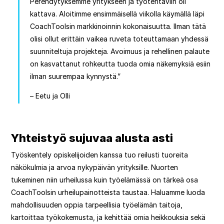
Perehdytyksemme yritykseen ja työtehtäviin oli
kattava. Aloitimme ensimmäisellä viikolla käymällä läpi
CoachToolsin markkinoinnin kokonaisuutta. Ilman tätä
olisi ollut erittäin vaikea ruveta toteuttamaan yhdessä
suunniteltuja projekteja. Avoimuus ja rehellinen palaute
on kasvattanut rohkeutta tuoda omia näkemyksiä esiin
ilman suurempaa kynnystä.”
– Eetu ja Olli
Yhteistyö sujuvaa alusta asti
Työskentely opiskelijoiden kanssa tuo reilusti tuoreita
näkökulmia ja arvoa nykypäivän yrityksille. Nuorten
tukeminen niin urheilussa kuin työelämässä on tärkeä osa
CoachToolsin urheilupainotteista taustaa. Haluamme luoda
mahdollisuuden oppia tarpeellisia työelämän taitoja,
kartoittaa työkokemusta, ja kehittää omia heikkouksia sekä