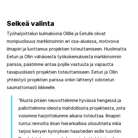
Selkeä valinta
Työharjoittelun kulmakivinä Ollille ja Eetulle olivat
monipuolisuus markkinoinnin eri osa-alueissa, motivoiva
ilmapiiri ja luottamus projektien toteuttamiseen. Huolimatta
Eetun ja Ollin vähäisestä työkokemuksesta markkinoinnin
parissa, päätimme antaa pojille vastuuta ja vapautta
tasapuolisesti projektien toteuttamiseen. Eetun ja Ollin
yhteistyö projektien parissa onkin lähtenyt odotetun
saumattomasti liikkeelle.
”Alusta pitäen neuvottelimme hyvässä hengessä ja
pallottelimme ideoita mahdollisista projekteista, joita
voisimme harjoittelumme aikana toteuttaa. Ilmapiiri
tuntui rennolta ilman hierarkiallisia olosuhteita mikä
tarjosi kevyen kynnyksen haasteiden esille tuontiin.