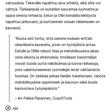
vahvuuksia. Tekevälle tapahtuu aina virheitä, eikä siltä voi
välttyä. Tärkeämpää on kuitenkin kasvattaa luonnetta ja
oppia omista virheistä. Eetun ja Ollin kohdalla kehitystä
tapahtuu jatkuvasti, ja luottaminen omaan tekemiseen on
kasvanut.
”Alusta asti tuntui, että saimme mukaan erittäin
idearikkaita kavereita, joten on hyödyllistä antaa
Eetulle ja Ollille reilusti tilaa ja mahdollisuuksia jakaa
omia ideoita ja ehdotuksia. Innokkaat harjoittelijat
voivat tuoda uutta näkökulmaa ja luovia ratkaisuja,
joita vakiintuneemmat työntekijät eivät välttämättä
huomaa. On tärkeää jatkaa heidän tukemistaan, tarjota
mahdollisuuksia oppimiseen ja kasvuun sekä luoda
kannustava työympäristö.”
– Ari-Pekka Piiparinen, CoachTools